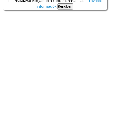
használatával elfogadod a cookie-k használatát.
További
információk